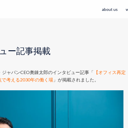
about us
w
ンタビュー記事掲載
・ジャパンCEO奧錬太郎のインタビュー記事「
【オフィス再定
で考える2030年の働く場
」が掲載されました。