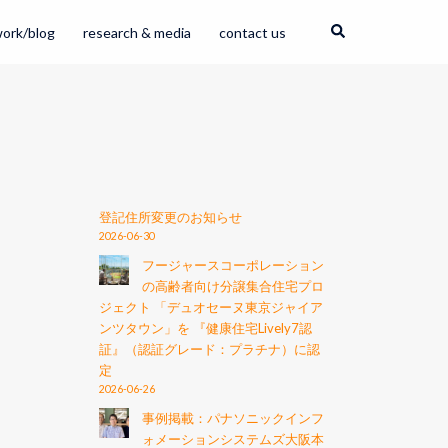
ork/blog
research & media
contact us
登記住所変更のお知らせ
2026-06-30
フージャースコーポレーション
の高齢者向け分譲集合住宅プロ
ジェクト 「デュオセーヌ東京ジャイア
ンツタウン」を 『健康住宅Lively7認
証』（認証グレード：プラチナ）に認
定
2026-06-26
事例掲載：パナソニックインフ
ォメーションシステムズ大阪本