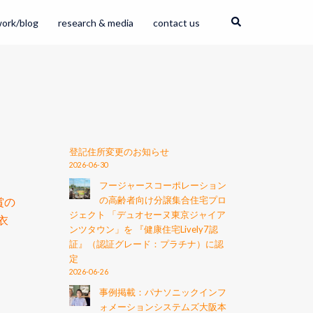
ork/blog
research & media
contact us
登記住所変更のお知らせ
2026-06-30
フージャースコーポレーション
の高齢者向け分譲集合住宅プロ
賞の
ジェクト 「デュオセーヌ東京ジャイア
衣
ンツタウン」を 『健康住宅Lively7認
証』（認証グレード：プラチナ）に認
定
2026-06-26
事例掲載：パナソニックインフ
ォメーションシステムズ大阪本